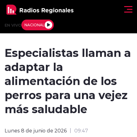
Click acá para ir directamente al contenido
EN VIVO
NACIONAL
Regionales
Especialistas llaman a
Actualidad
adaptar la
Tendencias
alimentación de los
Deportes
perros para una vejez
Internacional
más saludable
Regiones al Aire
Lunes 8 de junio de 2026
09:47
Entrevistas