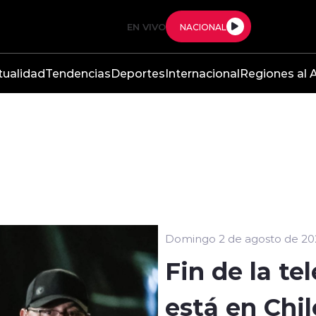
EN VIVO
NACIONAL
tualidad
Tendencias
Deportes
Internacional
Regiones al A
Domingo 2 de agosto de 20
Fin de la te
está en Chi