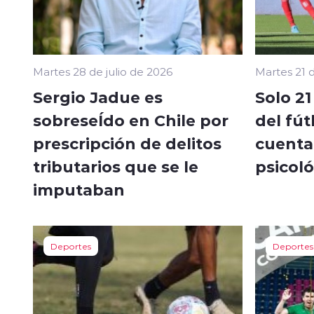
Martes 28 de julio de 2026
Martes 21 d
Sergio Jadue es
Solo 21
sobreseÍdo en Chile por
del fút
prescripción de delitos
cuenta
tributarios que se le
psicol
imputaban
Deportes
Deportes