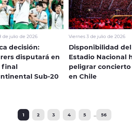
 de julio de 2026
Viernes 3 de julio de 2026
ca decisión:
Disponibilidad del
ers disputará en
Estadio Nacional 
final
peligrar conciert
ontinental Sub-20
en Chile
1
2
3
4
5
...
56