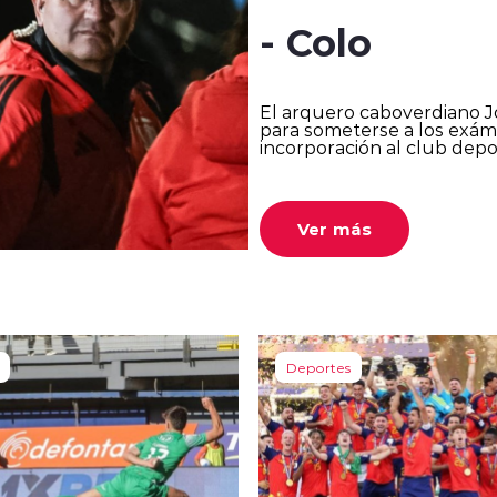
- Colo
El arquero caboverdiano Jo
para someterse a los exám
incorporación al club depo
Ver más
Deportes