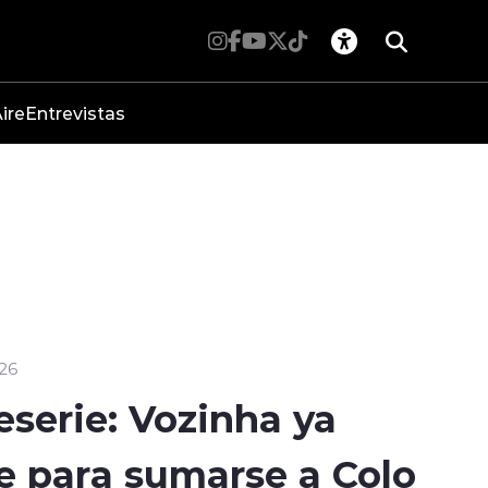
ire
Entrevistas
26
leserie: Vozinha ya
le para sumarse a Colo