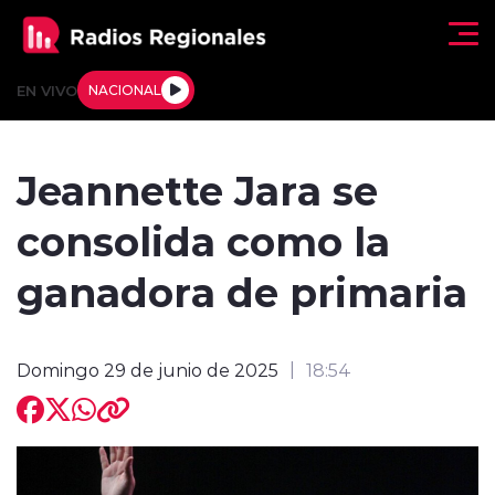
Click acá para ir directamente al contenido
EN VIVO
NACIONAL
Regionales
Jeannette Jara se
Actualidad
consolida como la
Tendencias
ganadora de primaria
Deportes
Domingo 29 de junio de 2025
18:54
Internacional
Regiones al Aire
Entrevistas