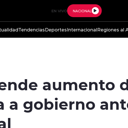
EN VIVO
NACIONAL
tualidad
Tendencias
Deportes
Internacional
Regiones al A
iende aumento 
a a gobierno ant
al