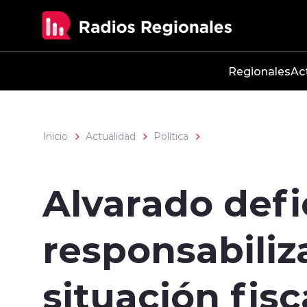
Click acá para ir directamente al contenido
Regionales
Ac
Inicio
Actualidad
Política
Alvarado def
responsabiliz
situación fisc