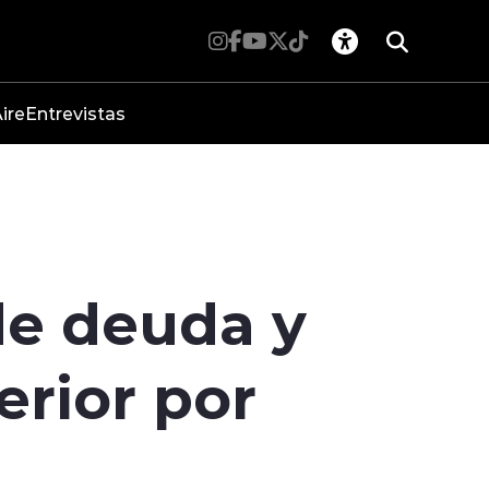
ire
Entrevistas
de deuda y
erior por