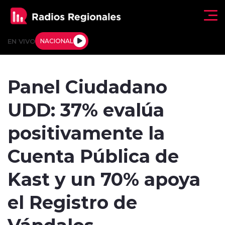
Click acá para ir directamente al contenido
EN VIVO
NACIONAL
Regionales
Panel Ciudadano
Actualidad
UDD: 37% evalúa
Tendencias
positivamente la
Deportes
Cuenta Pública de
Internacional
Kast y un 70% apoya
Regiones al Aire
el Registro de
Vándalos
Entrevistas