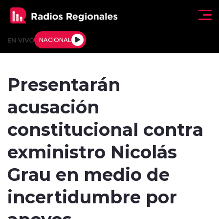
Click acá para ir directamente al contenido
EN VIVO
NACIONAL
Regionales
Presentarán
Actualidad
acusación
Tendencias
constitucional contra
Deportes
exministro Nicolás
Internacional
Grau en medio de
Regiones al Aire
incertidumbre por
apoyos
Entrevistas