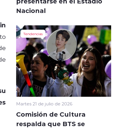
presentarse en el Estadio
Nacional
in
Tendencias
to
de
de
su
es
Martes 21 de julio de 2026
Comisión de Cultura
respalda que BTS se