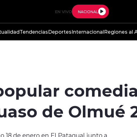
EN VIVO
NACIONAL
tualidad
Tendencias
Deportes
Internacional
Regiones al A
popular comedia
Huaso de Olmué 
 18 de enero en El Patagual junto a