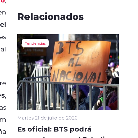
en
Relacionados
el
es
Tendencias
al
tre
es
,
as
Martes 21 de julio de 2026
am
Es oficial: BTS podrá
ña