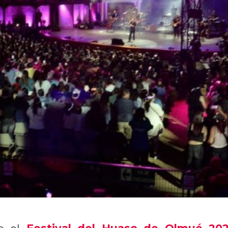
Festival del Huaso de Olmué 20
re el