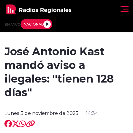
Click acá para ir directamente al contenido
EN VIVO
NACIONAL
Regionales
José Antonio Kast
Actualidad
mandó aviso a
Tendencias
ilegales: "tienen 128
Deportes
días"
Internacional
Lunes 3 de noviembre de 2025
14:34
Regiones al Aire
Entrevistas